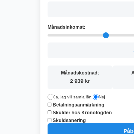
Månadsinkomst:
Månadskostnad:
A
2 939 kr
Ja, jag vill samla lån
Nej
Betalningsanmärkning
Skulder hos Kronofogden
Skuldsanering
Påb