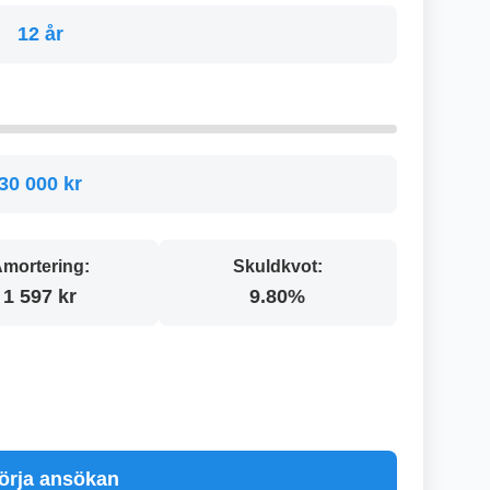
12 år
30 000 kr
mortering:
Skuldkvot:
1 597 kr
9.80%
örja ansökan