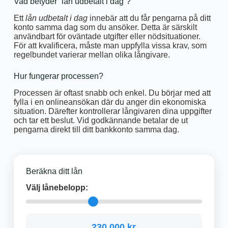
Vad betyder “lån udbetalt i dag”?
Ett
lån udbetalt i dag
innebär att du får pengarna på ditt
konto samma dag som du ansöker. Detta är särskilt
användbart för oväntade utgifter eller nödsituationer.
För att kvalificera, måste man uppfylla vissa krav, som
regelbundet varierar mellan olika långivare.
Hur fungerar processen?
Processen är oftast snabb och enkel. Du börjar med att
fylla i en onlineansökan där du anger din ekonomiska
situation. Därefter kontrollerar långivaren dina uppgifter
och tar ett beslut. Vid godkännande betalar de ut
pengarna direkt till ditt bankkonto samma dag.
Beräkna ditt lån
Välj lånebelopp:
230 000 kr