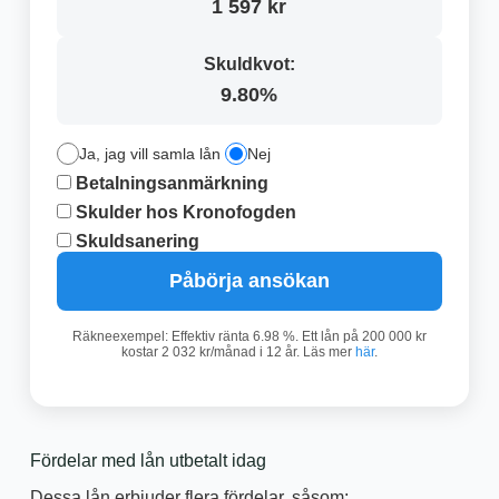
1 597 kr
Skuldkvot:
9.80%
Ja, jag vill samla lån
Nej
Betalningsanmärkning
Skulder hos Kronofogden
Skuldsanering
Påbörja ansökan
Räkneexempel: Effektiv ränta 6.98 %. Ett lån på 200 000 kr
kostar 2 032 kr/månad i 12 år. Läs mer
här
.
Fördelar med lån utbetalt idag
Dessa lån erbjuder flera fördelar, såsom: