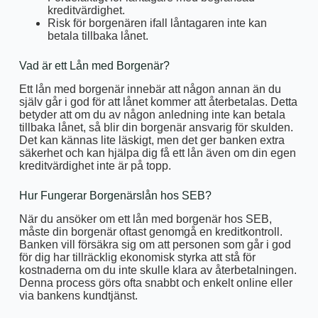
kreditvärdighet.
Risk för borgenären ifall låntagaren inte kan
betala tillbaka lånet.
Vad är ett Lån med Borgenär?
Ett lån med borgenär innebär att någon annan än du
själv går i god för att lånet kommer att återbetalas. Detta
betyder att om du av någon anledning inte kan betala
tillbaka lånet, så blir din borgenär ansvarig för skulden.
Det kan kännas lite läskigt, men det ger banken extra
säkerhet och kan hjälpa dig få ett lån även om din egen
kreditvärdighet inte är på topp.
Hur Fungerar Borgenärslån hos SEB?
När du ansöker om ett lån med borgenär hos SEB,
måste din borgenär oftast genomgå en kreditkontroll.
Banken vill försäkra sig om att personen som går i god
för dig har tillräcklig ekonomisk styrka att stå för
kostnaderna om du inte skulle klara av återbetalningen.
Denna process görs ofta snabbt och enkelt online eller
via bankens kundtjänst.