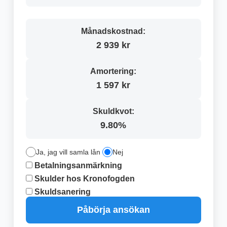
Månadskostnad:
2 939 kr
Amortering:
1 597 kr
Skuldkvot:
9.80%
Ja, jag vill samla lån
Nej
Betalningsanmärkning
Skulder hos Kronofogden
Skuldsanering
Påbörja ansökan