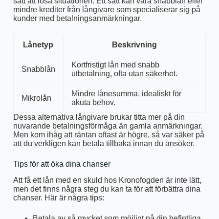
sätt att lösa situationen. Ett sätt kan vara snabblån eller
mindre krediter från långivare som specialiserar sig på
kunder med betalningsanmärkningar.
Lånetyp
Beskrivning
Kortfristigt lån med snabb
Snabblån
utbetalning, ofta utan säkerhet.
Mindre lånesumma, idealiskt för
Mikrolån
akuta behov.
Dessa alternativa långivare brukar titta mer på din
nuvarande betalningsförmåga än gamla anmärkningar.
Men kom ihåg att räntan oftast är högre, så var säker på
att du verkligen kan betala tillbaka innan du ansöker.
Tips för att öka dina chanser
Att få ett lån med en skuld hos Kronofogden är inte lätt,
men det finns några steg du kan ta för att förbättra dina
chanser. Här är några tips:
Betala av så mycket som möjligt på din befintliga