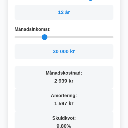
12 år
Månadsinkomst:
30 000 kr
Månadskostnad:
2 939 kr
Amortering:
1 597 kr
Skuldkvot:
9.80%